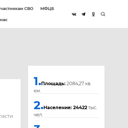
частникам СВО
МФЦБ
 нас
1.
Площадь:
2084,27 кв.
км.
2.
Население: 24422
тыс.
чел.
ласти