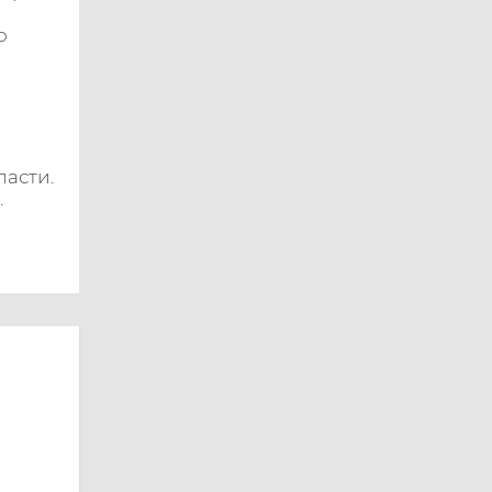
о
асти.
.