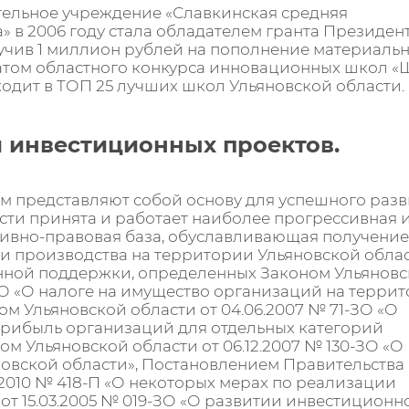
тельное учреждение «Славкинская средняя
 в 2006 году стала обладателем гранта Президен
учив 1 миллион рублей на пополнение материаль
реатом областного конкурса инновационных школ 
ходит в ТОП 25 лучших школ Ульяновской области.
 инвестиционных проектов.
м представляют собой основу для успешного раз
сти принята и работает наиболее прогрессивная 
ивно-правовая база, обуславливающая получение
 производства на территории Ульяновской облас
нной поддержки, определенных Законом Ульянов
-ЗО «О налоге на имущество организаций на терри
ом Ульяновской области от 04.06.2007 № 71-ЗО «О
прибыль организаций для отдельных категорий
м Ульяновской области от 06.12.2007 № 130-ЗО «О
новской области», Постановлением Правительства
2.2010 № 418-П «О некоторых мерах по реализации
от 15.03.2005 № 019-ЗО «О развитии инвестиционн