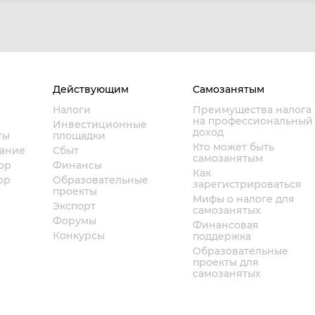
Действующим
Самозанятым
Налоги
Преимущества налога
на профессиональный
Инвестиционные
доход
ты
площадки
Кто может быть
вание
Сбыт
самозанятым
ор
Финансы
Как
ор
Образовательные
зарегистрироваться
проекты
Мифы о налоге для
Экспорт
самозанятых
Форумы
Финансовая
Конкурсы
поддержка
Образовательные
проекты для
самозанятых