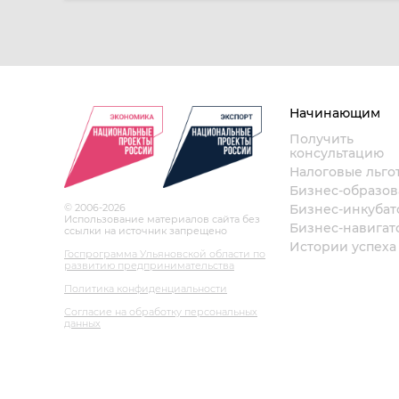
Начинающим
Получить
консультацию
Налоговые льго
Бизнес-образо
© 2006-2026
Бизнес-инкубат
Использование материалов сайта без
Бизнес-навигат
ссылки на источник запрещено
Истории успеха
Госпрограмма Ульяновской области по
развитию предпринимательства
Политика конфиденциальности
Согласие на обработку персональных
данных