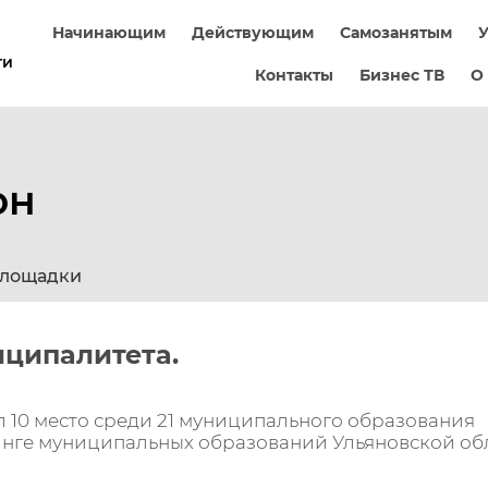
Начинающим
Действующим
Самозанятым
У
ти
Контакты
Бизнес ТВ
О
он
площадки
иципалитета.
л 10 место среди 21 муниципального образования
инге муниципальных образований Ульяновской об