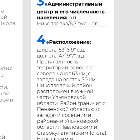
3.
Административный
та
центр и его численность
ной
населения:
р.п.
«Школа
Николаевка/6,7 тыс. чел.
4.
Расположение:
широта: 53°6′9″ с.ш.;
долгота: 47°9′7″ в.д.
Протяженность
территории района с
вития
севера на юг 63 км, с
из
запада на восток 50 км.
Николаевский район
ти,
расположен в южной
ской
части Ульяновской
тории
области. Район граничит с
Пензенской областью (с
запада) и соседними
районами Ульяновской
области: Павловским и
Старокулаткинским (с юга),
ой
Барышским и