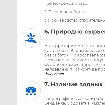
1.Сельское хозяйство.
2. Лесопереработка.
3. Производство строительн
6. Природно-сырье
На территории Николаевског
суглинков с общим запасом с
разработок. Прирост запасо
всех направлениях от контур
Фёдоровском месторождении
направлениях от контура пр
Подробнее
7. Наличие водных 
Гидрографическая сеть райо
Бекшанка, Ордоватка, Рызле