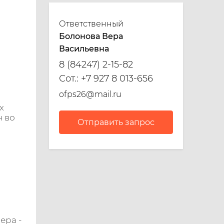
Ответственный
Болонова Вера
Васильевна
8 (84247) 2-15-82
Сот.:
+7 927 8 013-656
ofps26@mail.ru
х
н во
Отправить запрос
ера -