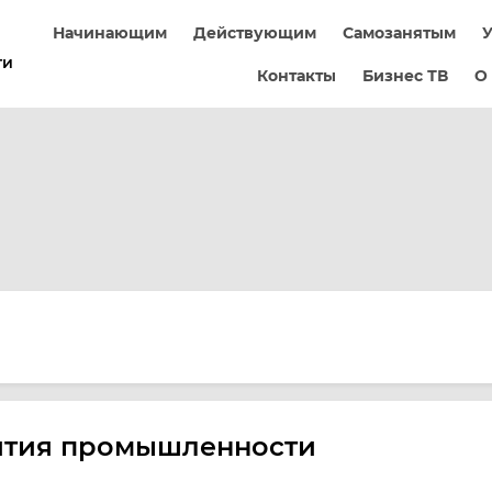
Начинающим
Действующим
Самозанятым
У
ти
Контакты
Бизнес ТВ
О
ития промышленности