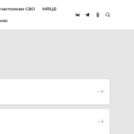
частникам СВО
МФЦБ
 нас