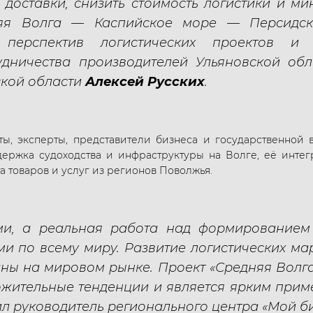
доставки, снизить стоимость логистики и ми
няя Волга — Каспийское море — Персидски
перспектив логистических проектов и 
рудничества производителей Ульяновской об
ской области
Алексей Русских
.
ы, эксперты, представители бизнеса и государственной 
держка судоходства и инфраструктуры на Волге, её интег
а товаров и услуг из регионов Поволжья.
ми, а реальная работа над формированием
ми по всему миру. Развитие логистических ма
ны на мировом рынке. Проект «Средняя Волг
ожительные тенденции и является ярким при
тил руководитель регионального центра «Мой б