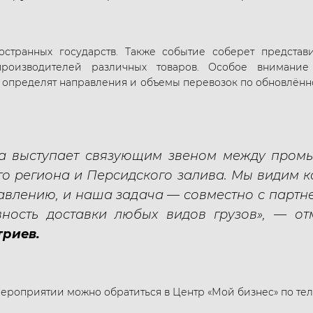
остранных государств. Также событие соберет представ
производителей различных товаров. Особое внимани
е определят направления и объемы перевозок по обновлён
га выступает связующим звеном между пром
о региона и Персидского залива. Мы видим к
равлению, и наша задача — совместно с парт
вность доставки любых видов грузов», — о
триев.
оприятии можно обратиться в Центр «Мой бизнес» по телефо