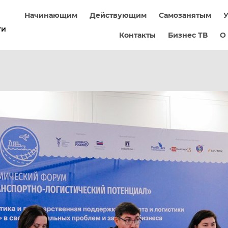
Начинающим
Действующим
Самозанятым
У
ти
Контакты
Бизнес ТВ
О