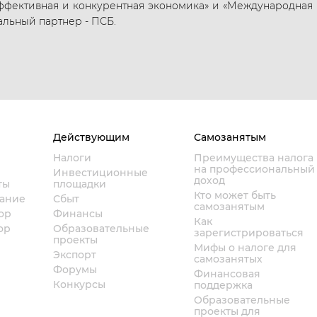
ффективная и конкурентная экономика» и «Международная 
альный партнер - ПСБ.
Действующим
Самозанятым
Налоги
Преимущества налога
на профессиональный
Инвестиционные
доход
ты
площадки
Кто может быть
вание
Сбыт
самозанятым
ор
Финансы
Как
ор
Образовательные
зарегистрироваться
проекты
Мифы о налоге для
Экспорт
самозанятых
Форумы
Финансовая
Конкурсы
поддержка
Образовательные
проекты для