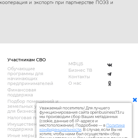
кооперация и экспорт» при партнерстве ПОЭЗ и
Участникам СВО
МФЦБ
Обучающие
Бизнес ТВ
программы для
Контакты
начинающих
О нас
предпринимателей
Финансовая
поддержка
Подбор помещений и
земельных участков
Уважаемый посетитель! Для лучшего
для бизнеса
функционирования сайта openbusiness73.ru
мы производим сбор Ваших метаданных
Налоговая поддержка
(cookie, данные об IP-адресе и
Имущественная
местоположении). Подробнее — в
Политике
поддержка
конфиденциальности
. В случае, если Вы не
хотите, чтобы нами был осуществлён сбор
Иные меры поддержки