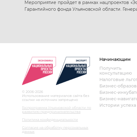
Мероприятие пройдет в рамках нацпроектов «Э
Гарантийного фонда Ульяновской области. Генер
Начинающим
Получить
консультацию
Налоговые льго
Бизнес-образо
© 2006-2026
Бизнес-инкубат
Использование материалов сайта без
Бизнес-навигат
ссылки на источник запрещено
Истории успеха
Госпрограмма Ульяновской области по
развитию предпринимательства
Политика конфиденциальности
Согласие на обработку персональных
данных