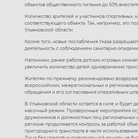
объектов общественного питания до 50% вместите
Количество зрителей и участников спортивных, 
соответствующего объекта. Так, например, это п
Ульяновской области.
Кроме того, новые послабления Указа разрешают
деятельность с соблюдением санитарно-эпидеми
Напомним, ранее работа детских игровых комнат 
увеличить количество детей одновременно прису
Жителям по-прежнему рекомендовано воздержат
всероссийских, межрегиональных и региональны
обращения и его согласования оперативным шта
В Ульяновской области остается в силе и будет
масочный режим. Проверочные мероприятия осу
дружинников и должностных лиц региональных и
регионе продолжается контроль за работой объе
пригородного транспорта в части использовани
Лица без средств индивидуальной защиты не буд