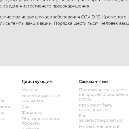
акта административного правонарушения.
личества новых случаев заболевания COVID-19. Кроме того,
лись темпы вакцинации. Порядка шести тысяч человек вакц
Действующим
Самозанятым
Налоги
Преимущества налога
на профессиональный
Инвестиционные
доход
ты
площадки
Кто может быть
вание
Сбыт
самозанятым
ор
Финансы
Как
ор
Образовательные
зарегистрироваться
проекты
Мифы о налоге для