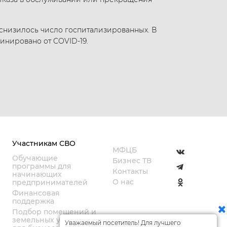
 снизилось число госпитализированных. В
инировано от COVID-19.
Участникам СВО
МФЦБ
Обучающие
Бизнес ТВ
программы для
Контакты
начинающих
О нас
предпринимателей
Финансовая
поддержка
Подбор помещений и
земельных участков
Уважаемый посетитель! Для лучшего