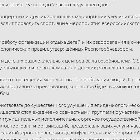
льности с 23 часов до 7 часов следующего дня.
концертных и других зрелищных мероприятий увеличится с 
озволит проводить спортивные мероприятия всероссийского 
 работу организаций отдыха детей и их оздоровления в оч
ологических правил, утверждённых Роспотребнадзором.
и детских развлекательных центров была возобновлена. С 5
тствующих в игровых комнатах и детских развлекательных ц
ься от посещения мест массового пребывания людей. Пров
х спортивных соревнований, концертов будет возможно то
бом.
 действовать до существенного улучшения эпидемиологичес
ществляются ежедневно совместными группами с участием
 муниципальных исполнительных органов государственной 
ктов торговли и организаций, предоставляющих услуги нас
я санитайзеров, проведения дезинфекционных мероприятий
ут допущены в объекты торговли и транспорта – вплоть до