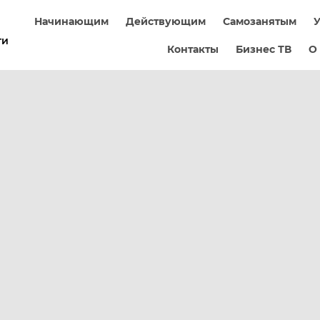
Начинающим
Действующим
Самозанятым
У
ти
Контакты
Бизнес ТВ
О