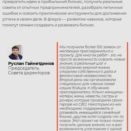
превратить идею в прибыльный бизнес, получить реальные
советы от опытных предпринимателей, разобрать типичных
ошибки и освоить практические инструменты для достижения
успеха в своем деле. В фокусе — развитие навыков, которые
помогут семьям создавать и развивать бизнес.
Мы получили более 100 заявок от
желающих присоединиться к
проекту. Для многих ребят - это не
просто возможность освоить новые
Руслан Гайнетдинов
знания, а реальный шаг к
построению мирной жизни,
Председатель
открытию собственного дела и
Совета директоров
финансовой независимости.
Второй день мы организовали
специально для членов семей
наших бойцов. К обучению
присоединились только женщины -
матери, жены, невесты, сестры и
дочери, которые проводили своих
героев на СВО. Некоторым из них
необходимо поддерживать и
развивать имеющийся семейный
бизнес, другие хотят создать что-то
новое. Этот проект не только помог
получить ценные знания, но и дал
возможность участникам с одной