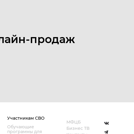
нлайн-продаж
Участникам СВО
МФЦБ
Обучающие
Бизнес ТВ
программы для