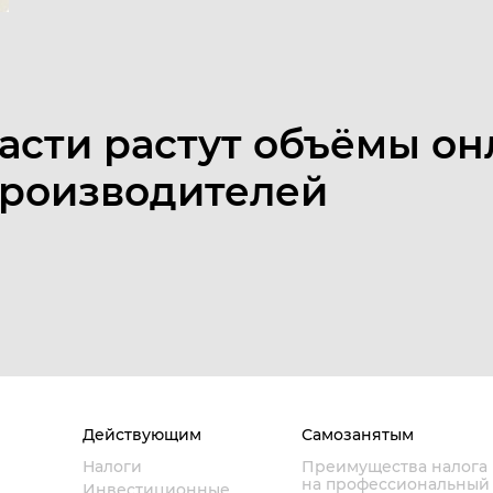
ласти растут объёмы о
производителей
Действующим
Самозанятым
Налоги
Преимущества налога
на профессиональный
Инвестиционные