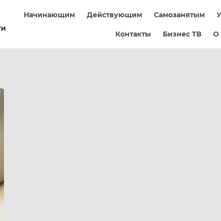
Начинающим
Действующим
Самозанятым
У
ти
Контакты
Бизнес ТВ
О