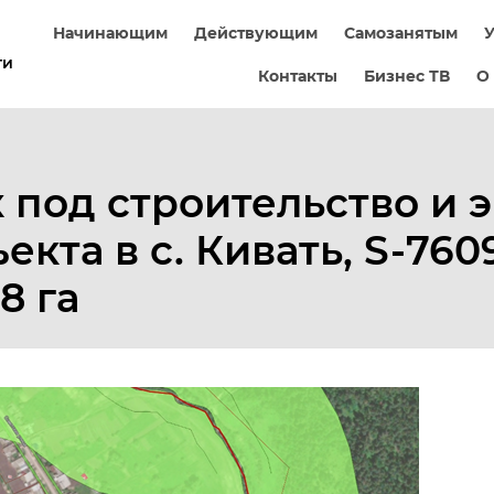
Начинающим
Действующим
Самозанятым
У
ти
Контакты
Бизнес ТВ
О
 под строительство и 
екта в с. Кивать, S-76
8 га