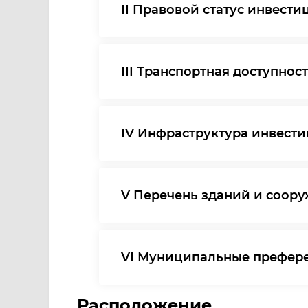
II Правовой статус инвест
III Транспортная доступно
IV Инфраструктура инвест
V Перечень зданий и соор
VI Муниципальные префер
Расположение