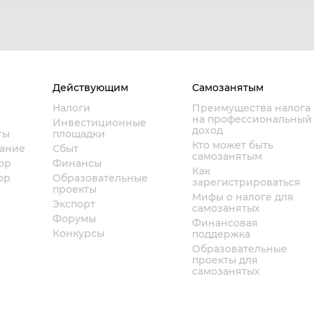
Действующим
Самозанятым
Налоги
Преимущества налога
на профессиональный
Инвестиционные
доход
ты
площадки
Кто может быть
вание
Сбыт
самозанятым
ор
Финансы
Как
ор
Образовательные
зарегистрироваться
проекты
Мифы о налоге для
Экспорт
самозанятых
Форумы
Финансовая
Конкурсы
поддержка
Образовательные
проекты для
самозанятых