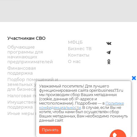
Участникам СВО
МФЦБ
Обучающие
Бизнес ТВ
программы для
Контакты
начинающих
О нас
предпринимателей
Финансовая
поддержка
Подбор помещений и
земельных участков
Уважаемый посетитель! Для лучшего
для бизнеса
функционирования сайта openbusiness73.ru
мы производим сбор Ваших метаданных
Налоговая поддержка
(cookie, данные об IP-адресе и
Имущественная
местоположении). Подробнее — в
Политике
поддержка
конфиденциальности
. В случае, если Вы не
хотите, чтобы нами был осуществлён сбор
Иные меры поддержки
Ваших метаданных, Вам необходимо покинуть
данный сайт.