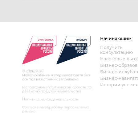
Начинающим
Получить
консультацию
Налоговые льго
Бизнес-образо
© 2006-2026
Бизнес-инкубат
Использование материалов сайта без
Бизнес-навигат
ссылки на источник запрещено
Истории успеха
Госпрограмма Ульяновской области по
развитию предпринимательства
Политика конфиденциальности
Согласие на обработку персональных
данных