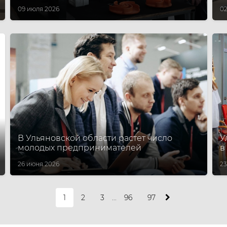
09 июля 2026
02
В Ульяновской области растет число
У
молодых предпринимателей
в
26 июня 2026
23
1
2
3
...
96
97