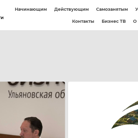
Начинающим
Действующим
Самозанятым
У
ти
Контакты
Бизнес ТВ
О