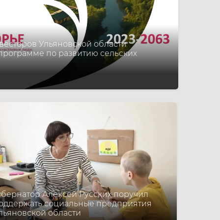
есторов Ульяновской области
 программе по развитию сельских
убернатор Алексей Русских поручил
оддержать социальные предприятия
льяновской области