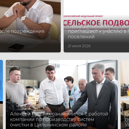
Предпринимателей и инв
 после повреждения
приглашают к участию в
поселений
21 июля 2026
Алексей Русских ознакомился с работой
Г
компании по производству систем
п
очистки в Цильнинском районе
У